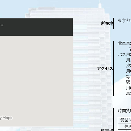
東京都
所在地
電車
東
（
バス
用
用
渋
アクセス
用
等
駅
用
恵
時間貸
営業
休
駐車場