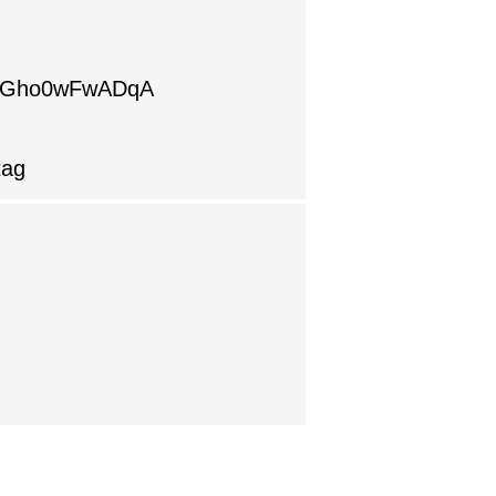
qNGho0wFwADqA
tag