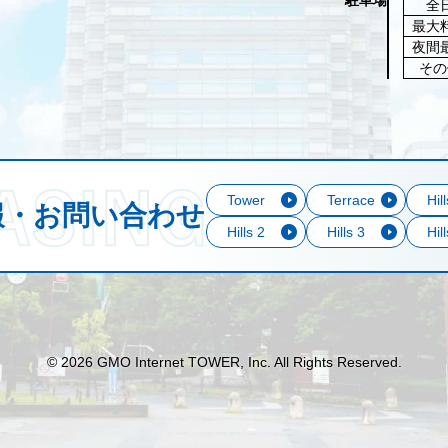
全
最大
夜間
その
Tower
Terrace
Hil
報・お問い合わせ
Hills 2
Hills 3
Hil
© 2026 GMO Internet TOWER, Inc. All Rights Reserved.