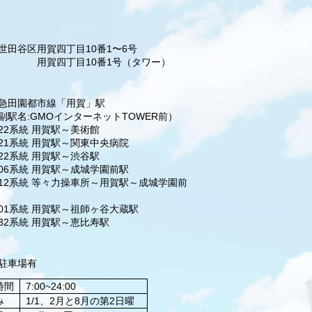
世田谷区
用賀四丁目10番1〜6号
用賀四丁目10番1号（タワー）
急田園都市線「用賀」駅
副駅名:GMOインターネットTOWER前）
22系統 用賀駅～美術館
21系統 用賀駅～関東中央病院
22系統 用賀駅～渋谷駅
06系統 用賀駅～成城学園前駅
12系統 等々力操車所～用賀駅～成城学園前
01系統 用賀駅～祖師ヶ谷大蔵駅
32系統 用賀駅～恵比寿駅
駐車場有
時間
7:00~24:00
み
1/1、2月と8月の第2日曜