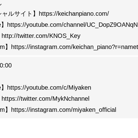
ん
シャルサイト】
https://keichanpiano.com/
e】
https://youtube.com/channel/UC_DopZ9OAN
】
http://twitter.com/KNOS_Key
ram】
https://instagram.com/keichan_piano?r=name
0:00
e】
https://youtube.com/c/Miyaken
】
https://twitter.com/MykNchannel
ram】
https://instagram.com/miyaken_official