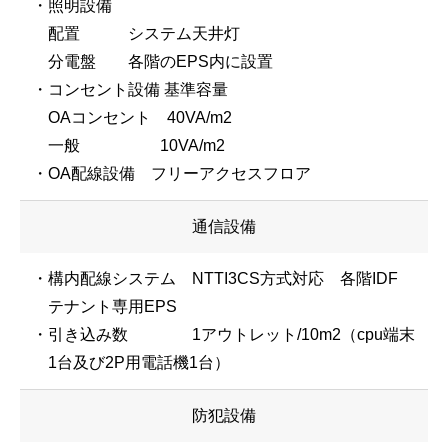
・照明設備
配置 システム天井灯
分電盤 各階のEPS内に設置
・コンセント設備 基準容量
OAコンセント 40VA/m2
一般 10VA/m2
・OA配線設備 フリーアクセスフロア
通信設備
・構内配線システム NTTI3CS方式対応 各階IDF
テナント専用EPS
・引き込み数 1アウトレット/10m2（cpu端末
1台及び2P用電話機1台）
防犯設備