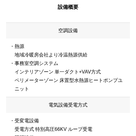
設備概要
空調設備
・熱源
地域冷暖房会社より冷温熱源供給
・事務室空調システム
インテリアゾーン 単一ダクト+VAV方式
ペリメーターゾーン 床置型水熱源ヒートポンプユ
ニット
電気設備受電方式
・受変電設備
受電方式 特別高圧66KV ループ受電