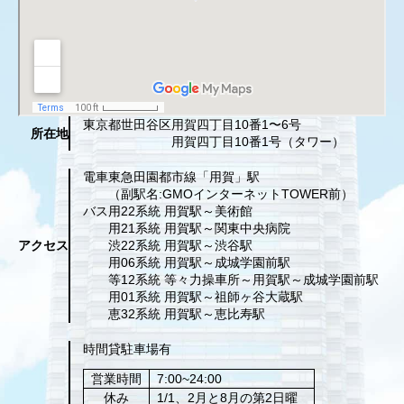
東京都世田谷区
用賀四丁目10番1〜6号
所在地
用賀四丁目10番1号（タワー）
電車
東急田園都市線「用賀」駅
（副駅名:GMOインターネットTOWER前）
バス
用22系統 用賀駅～美術館
用21系統 用賀駅～関東中央病院
アクセス
渋22系統 用賀駅～渋谷駅
用06系統 用賀駅～成城学園前駅
等12系統 等々力操車所～用賀駅～成城学園前駅
用01系統 用賀駅～祖師ヶ谷大蔵駅
恵32系統 用賀駅～恵比寿駅
時間貸駐車場有
営業時間
7:00~24:00
休み
1/1、2月と8月の第2日曜