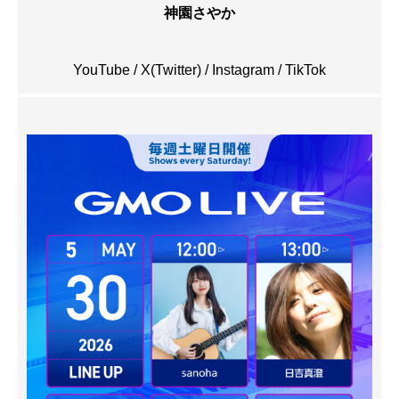
神園さやか
YouTube
/
X(Twitter)
/
Instagram
/
TikTok