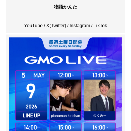
物語かんた
YouTube
/
X(Twitter)
/
Instagram
/
TikTok