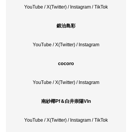
YouTube
/
X(Twitter)
/
Instagram
/
TikTok
鍛治島彩
YouTube
/
X(Twitter)
/
Instagram
cocoro
YouTube
/
X(Twitter)
/
Instagram
南紗椰Pf＆白井崇陽Vln
YouTube
/
X(Twitter)
/
Instagram
/
TikTok