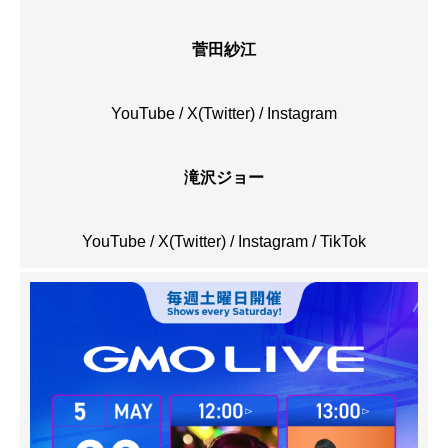
菅田紗江
YouTube
/
X(Twitter)
/
Instagram
滝沢ジョー
YouTube
/
X(Twitter)
/
Instagram
/
TikTok