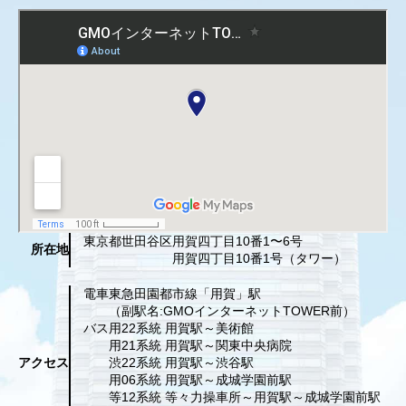
東京都世田谷区
用賀四丁目10番1〜6号
所在地
用賀四丁目10番1号（タワー）
電車
東急田園都市線「用賀」駅
（副駅名:GMOインターネットTOWER前）
バス
用22系統 用賀駅～美術館
用21系統 用賀駅～関東中央病院
アクセス
渋22系統 用賀駅～渋谷駅
用06系統 用賀駅～成城学園前駅
等12系統 等々力操車所～用賀駅～成城学園前駅