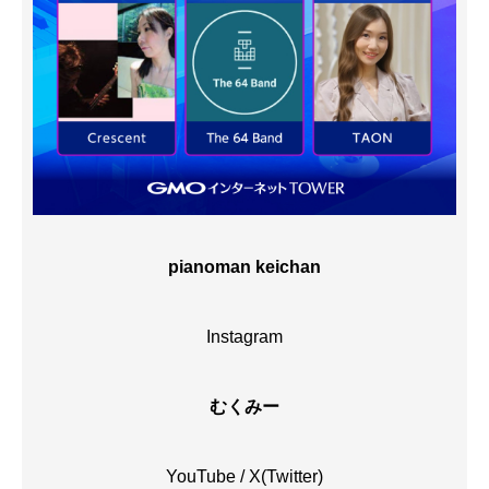
pianoman keichan
Instagram
むくみー
YouTube
/
X(Twitter)