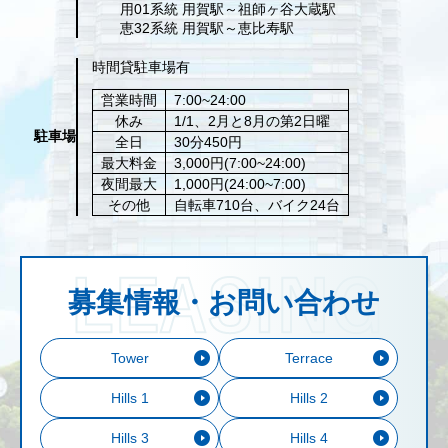
用01系統 用賀駅～祖師ヶ谷大蔵駅
恵32系統 用賀駅～恵比寿駅
時間貸駐車場有
営業時間
7:00~24:00
休み
1/1、2月と8月の第2日曜
駐車場
全日
30分450円
最大料金
3,000円(7:00~24:00)
夜間最大
1,000円(24:00~7:00)
その他
自転車710台、バイク24台
募集情報・お問い合わせ
Tower
Terrace
Hills 1
Hills 2
Hills 3
Hills 4