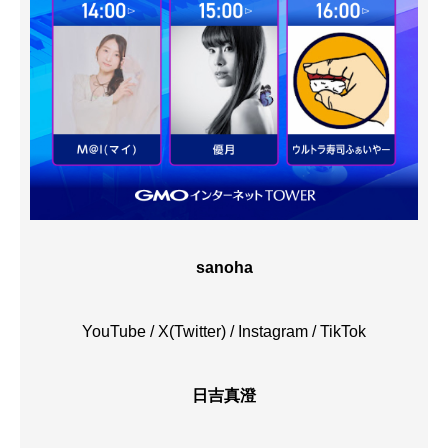
sanoha
YouTube
/
X(Twitter)
/
Instagram
/
TikTok
日吉真澄