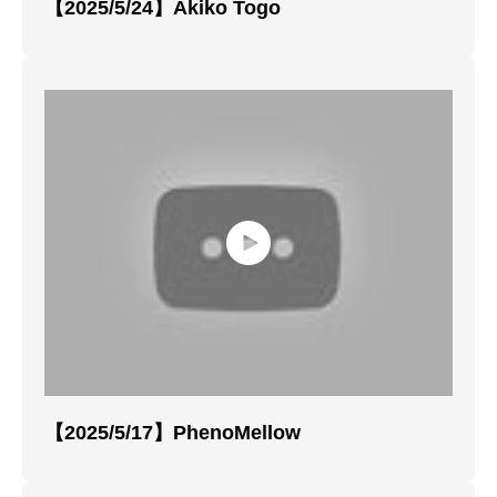
【2025/5/24】Akiko Togo
【2025/5/17】PhenoMellow