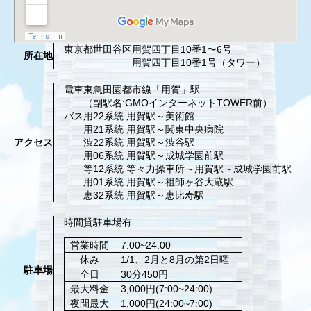
東京都世田谷区
用賀四丁目10番1〜6号
所在地
用賀四丁目10番1号（タワー）
電車
東急田園都市線「用賀」駅
（副駅名:GMOインターネットTOWER前）
バス
用22系統 用賀駅～美術館
用21系統 用賀駅～関東中央病院
アクセス
渋22系統 用賀駅～渋谷駅
用06系統 用賀駅～成城学園前駅
等12系統 等々力操車所～用賀駅～成城学園前駅
用01系統 用賀駅～祖師ヶ谷大蔵駅
恵32系統 用賀駅～恵比寿駅
時間貸駐車場有
営業時間
7:00~24:00
休み
1/1、2月と8月の第2日曜
駐車場
全日
30分450円
最大料金
3,000円(7:00~24:00)
夜間最大
1,000円(24:00~7:00)