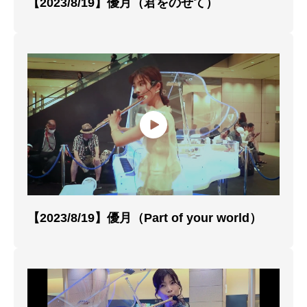
【2023/8/19】優月（君をのせて）
【2023/8/19】優月（Part of your world）