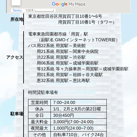
東京都世田谷区
用賀四丁目10番1〜6号
所在地
用賀四丁目10番1号（タワー）
電車
東急田園都市線「用賀」駅
（副駅名:GMOインターネットTOWER前）
バス
用22系統 用賀駅～美術館
用21系統 用賀駅～関東中央病院
アクセス
渋22系統 用賀駅～渋谷駅
用06系統 用賀駅～成城学園前駅
等12系統 等々力操車所～用賀駅～成城学園前駅
用01系統 用賀駅～祖師ヶ谷大蔵駅
恵32系統 用賀駅～恵比寿駅
時間貸駐車場有
営業時間
7:00~24:00
休み
1/1、2月と8月の第2日曜
駐車場
全日
30分450円
最大料金
3,000円(7:00~24:00)
夜間最大
1,000円(24:00~7:00)
その他
自転車710台、バイク24台