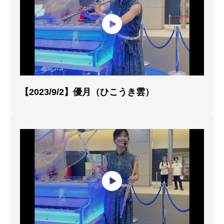
【2023/9/2】優月（ひこうき雲）