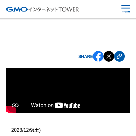
menu
SHARE
2023/12/9(土)