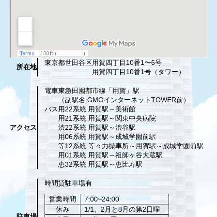
東京都世田谷区
用賀四丁目10番1〜6号
所在地
用賀四丁目10番1号（タワー）
電車
東急田園都市線「用賀」駅
（副駅名:GMOインターネットTOWER前）
バス
用22系統 用賀駅～美術館
用21系統 用賀駅～関東中央病院
アクセス
渋22系統 用賀駅～渋谷駅
用06系統 用賀駅～成城学園前駅
等12系統 等々力操車所～用賀駅～成城学園前駅
用01系統 用賀駅～祖師ヶ谷大蔵駅
恵32系統 用賀駅～恵比寿駅
時間貸駐車場有
営業時間
7:00~24:00
休み
1/1、2月と8月の第2日曜
駐車場