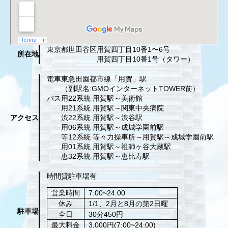
東京都世田谷区
用賀四丁目10番1〜6号
所在地
用賀四丁目10番1号（タワー）
電車
東急田園都市線「用賀」駅
（副駅名:GMOインターネットTOWER前）
バス
用22系統 用賀駅～美術館
用21系統 用賀駅～関東中央病院
アクセス
渋22系統 用賀駅～渋谷駅
用06系統 用賀駅～成城学園前駅
等12系統 等々力操車所～用賀駅～成城学園前駅
用01系統 用賀駅～祖師ヶ谷大蔵駅
恵32系統 用賀駅～恵比寿駅
時間貸駐車場有
営業時間
7:00~24:00
休み
1/1、2月と8月の第2日曜
駐車場
全日
30分450円
最大料金
3,000円(7:00~24:00)